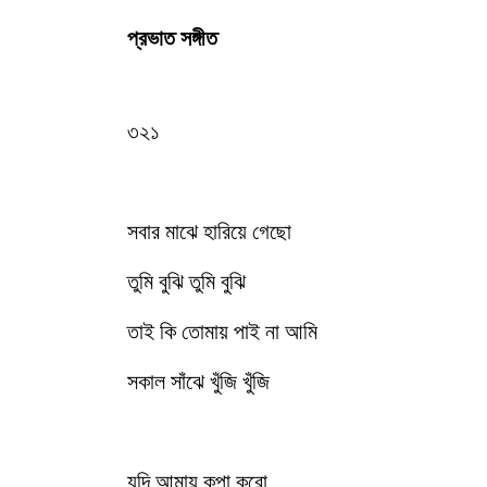
প্রভাত সঙ্গীত
৩২১
সবার মাঝে হারিয়ে গেছো
তুমি বুঝি তুমি বুঝি
তাই কি তোমায় পাই না আমি
সকাল সাঁঝে খুঁজি খুঁজি
যদি আমায় কৃপা করো