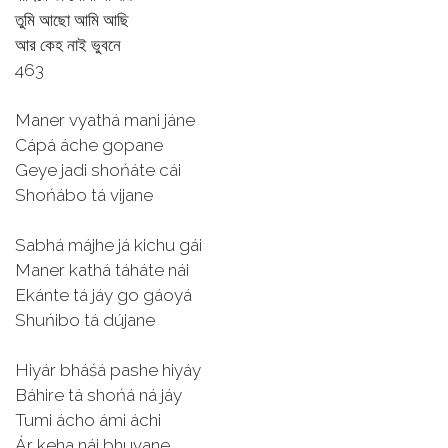
তুমি আছো আমি আছি
আর কেহ নাই ভুবনে
463
Maner vyathá mani jáne
Cápá áche gopane
Geye jadi shońáte cái
Shońábo tá vijane
Sabhá májhe já kichu gái
Maner kathá táháte nái
Ekánte tá jáy go gáoyá
Shuńibo tá dújane
Hiyár bháśá pashe hiyáy
Báhire tá shońá ná jáy
Tumi ácho ámi áchi
Ár keha nái bhuvane