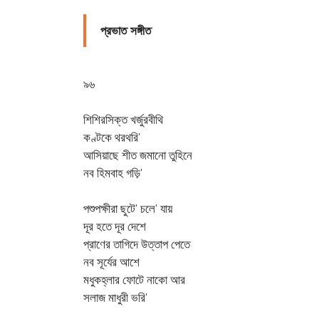
প্রভাত সঙ্গীত
৯৬
শিশিরসিক্ত খর্জুরবীথি
কণ্টকে থরথরি'
আসিয়াছে শীত জমানো তুহিনে
নব হিমবাহ গড়ি'
পশুপক্ষীরা ছুটে' চলে' যায়
দূর হতে দূর দেশে
প্রাণের তাগিদে উত্তাপ পেতে
নব সূর্যের আশে
মধুকহ্লার ফোটে নাকো আর
সলাজ মাধুরী ভরি'