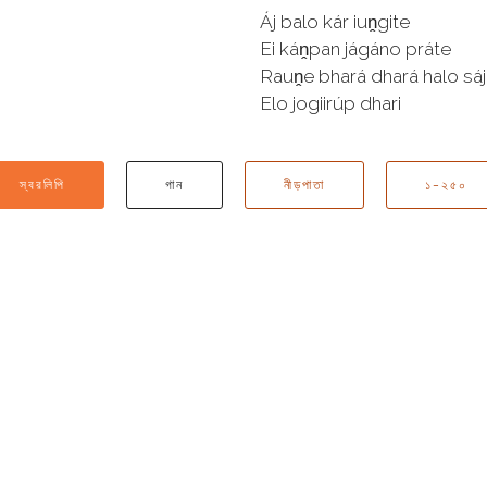
Áj balo kár iuṋgite
Ei káṋpan jágáno práte
Rauṋe bhará dhará halo sáj
Elo jogiirúp dhari
স্বরলিপি
গান
নীড়পাতা
১-২৫০