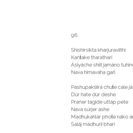
96
Shishirsikta kharjuraviithi
Kańt́ake tharathari
Ásiyáche shiit jamáno tuhin
Nava himaváha gaŕi
Pashupakśiirá chut́e cale já
Dúr hate dúr deshe
Práńer tágide uttáp pete
Nava súrjer áshe
Madhukahlár phot́e náko á
Saláj mádhurii bhari