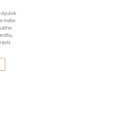
e dyulok
e máte
 sáthe
Bandhu
ráshi