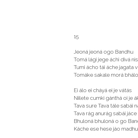
15
Jeoná jeoná ogo Bandhu
Tomá lági jege áchi divá nis
Tumi ácho tái áche jagata v
Tomáke sakale morá bhálo
Ei álo ei cháyá ei je vátás
Niilete cumki gánthá oi je 
Tava sure Tava tále sabái 
Tava rág anurág sabái jáce
Bhuloná bhuloná o go Ba
Káche ese hese jáo madhur