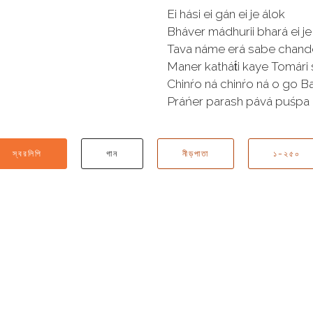
Ei hási ei gán ei je álok
Bháver mádhurii bhará ei j
Tava náme erá sabe chand
Maner kathát́i kaye Tomári
Chinŕo ná chinŕo ná o go 
Práńer parash pává puśpa 
স্বরলিপি
গান
নীড়পাতা
১-২৫০