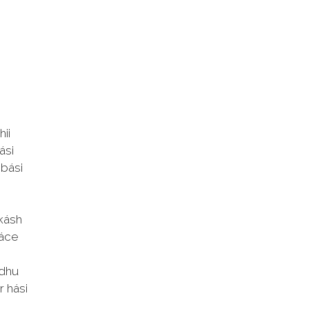
hii
ási
bási
ákásh
náce
ndhu
 hási